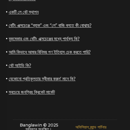
একটি লে বেট স্থাপন
বেটিং এক্সচেঞ্জে “ব্যাক” এবং “লে” বাজি বলতে কী বোঝায়?
বুকমেকার এবং বেটিং এক্সচেঞ্জের মধ্যে পার্থক্য কি?
আমি কিভাবে আমার বিনিময় পণ ইতিহাস চেক করতে পারি?
বেট আইডি কি?
যেকোনো প্রতিকূলতায় স্বীকার করুন’ মানে কি?
সবচেয়ে জনপ্রিয় ক্রিকেট মার্কেট
Banglawin © 2025
অফিসিয়াল ব্র্যান্ড পার্টনার
সর্বস্বত্ব সংরক্ষিত।
.