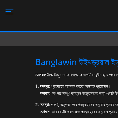
Banglawin উইথড্রয়াল ইস্
মন্তব্য:
নীচে কিছু সমস্যা রয়েছে যা আপনি সম্মুখীন হতে পারেন:
1. সমস্যা:
প্রত্যাহার আনলক করতে আমানত প্রয়োজন।
সমাধান:
আপনার সম্পূর্ণ ব্যালেন্স উত্তোলনের জন্য একটি
2. সমস্যা:
ত্রুটি, অনুগ্রহ করে প্রত্যাহারের অনুরোধ পুনরায়
সমাধান:
আবার চেষ্টা করুন এবং প্রত্যাহারের অনুরোধ পুনরায