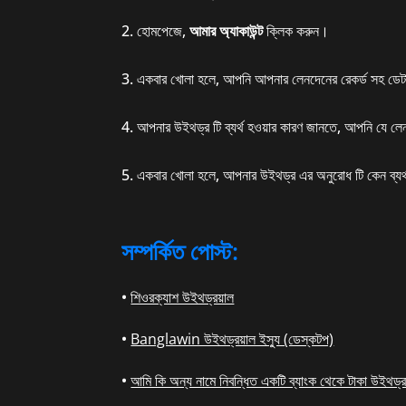
2. হোমপেজে,
আমার অ্যাকাউন্ট
ক্লিক করুন।
3. একবার খোলা হলে, আপনি আপনার লেনদেনের রেকর্ড সহ ডেট
4. আপনার উইথড্র টি ব্যর্থ হওয়ার কারণ জানতে, আপনি যে লে
5. একবার খোলা হলে, আপনার উইথড্র এর অনুরোধ টি কেন ব্যর্থ
সম্পর্কিত পোস্ট:
শিওরক্যাশ উইথড্রয়াল
Banglawin উইথড্রয়াল ইস্যু (ডেস্কটপ)
আমি কি অন্য নামে নিবন্ধিত একটি ব্যাংক থেকে টাকা উইথড্